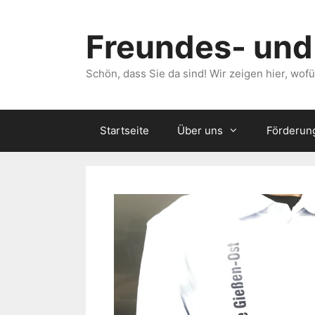
Zum
Inhalt
Freundes- und
springen
Schön, dass Sie da sind! Wir zeigen hier, wo
Startseite
Über uns
Förderun