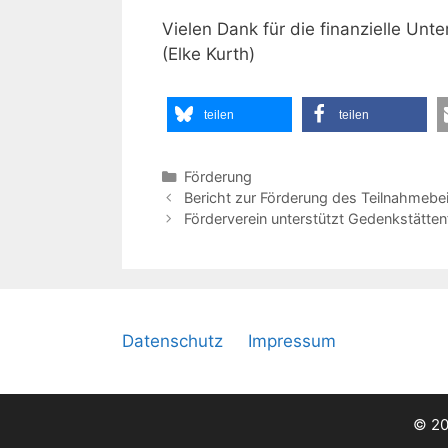
Vielen Dank für die finanzielle Unte
(Elke Kurth)
teilen
teilen
Kategorien
Förderung
Bericht zur Förderung des Teilnahmebei
Förderverein unterstützt Gedenkstätte
Datenschutz
Impressum
© 20