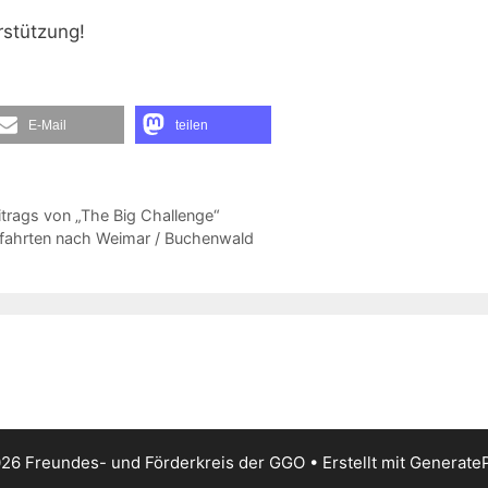
rstützung!
E-Mail
teilen
trags von „The Big Challenge“
nfahrten nach Weimar / Buchenwald
26 Freundes- und Förderkreis der GGO
• Erstellt mit
Generate